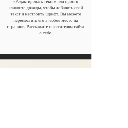
«Редактировать текст» или просто
кликните дважды, чтобы добавить свой
текст и настроить шрифт. Вы можете
переместить его в любое место на
странице. Расскажите посетителям сайта
о себе.
ГЕОГРАФИЯ
ФЕСТИВАЛЯ
Фестиваль предполагает проведение
фестивалей в разных городах России,
являющихся центрами культурной жизни
своих регионов:
1)
Москва, 22-25
февраля 2023 г.